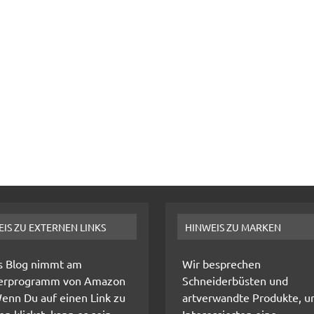
IS ZU EXTERNEN LINKS
HINWEIS ZU MARKEN
s Blog nimmt am
Wir besprechen
erprogramm von Amazon
Schneiderbüsten und
Wenn Du auf einen Link zu
artverwandte Produkte, 
 klickst, kann es sein,
Interessierten eine