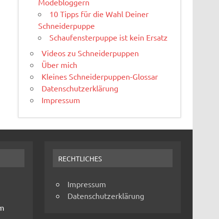
Modebloggern
10 Tipps für die Wahl Deiner
Schneiderpuppe
Schaufensterpuppe ist kein Ersatz
Videos zu Schneiderpuppen
Über mich
Kleines Schneiderpuppen-Glossar
Datenschutzerklärung
Impressum
RECHTLICHES
Impressum
Datenschutzerklärung
um